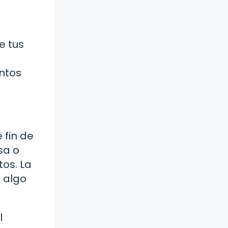
e tus
entos
 fin de
sa o
os. La
 algo
l