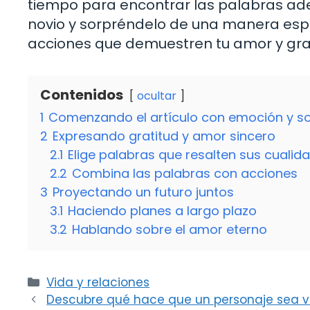
tiempo para encontrar las palabras ade
novio y sorpréndelo de una manera esp
acciones que demuestren tu amor y gratit
Contenidos
ocultar
1
Comenzando el artículo con emoción y s
2
Expresando gratitud y amor sincero
2.1
Elige palabras que resalten sus cualid
2.2
Combina las palabras con acciones
3
Proyectando un futuro juntos
3.1
Haciendo planes a largo plazo
3.2
Hablando sobre el amor eterno
Categorías
Vida y relaciones
Descubre qué hace que un personaje sea v