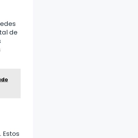
uedes
tal de
s
s
ado
. Estos