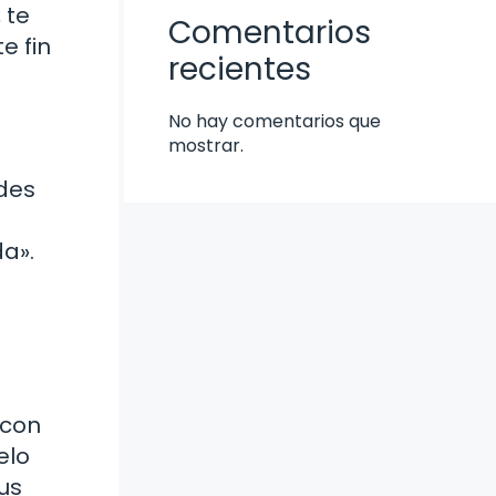
 te
Comentarios
e fin
recientes
No hay comentarios que
mostrar.
ades
a».
 con
elo
us