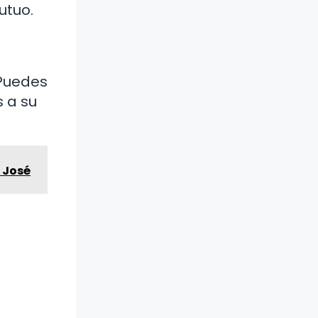
utuo.
 Puedes
s a su
 José