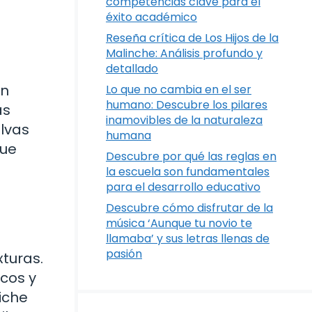
competencias clave para el
éxito académico
Reseña crítica de Los Hijos de la
Malinche: Análisis profundo y
detallado
en
Lo que no cambia en el ser
humano: Descubre los pilares
ás
inamovibles de la naturaleza
lvas
humana
que
Descubre por qué las reglas en
la escuela son fundamentales
para el desarrollo educativo
Descubre cómo disfrutar de la
música ‘Aunque tu novio te
s
llamaba’ y sus letras llenas de
pasión
xturas.
cos y
iche