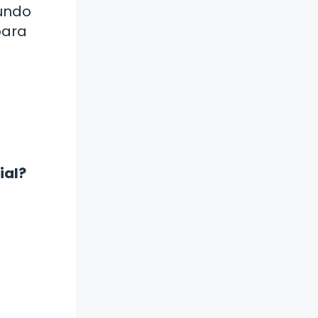
mundo
para
ial?