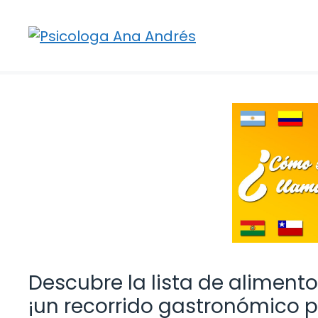
Saltar
al
contenido
Descubre la lista de aliment
¡un recorrido gastronómico po