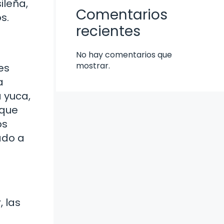
ileña,
Comentarios
s.
recientes
No hay comentarios que
mostrar.
es
a
a yuca,
 que
os
ado a
, las