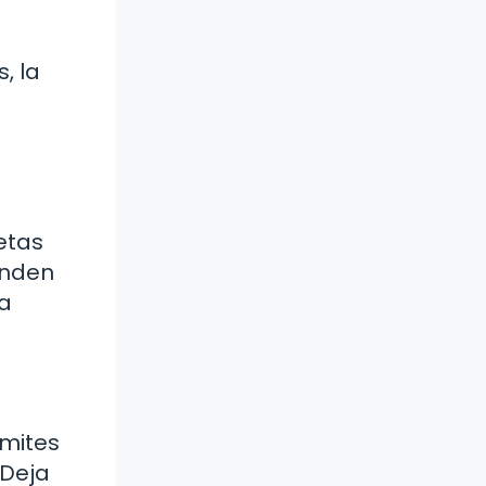
, la
etas
enden
da
ímites
 Deja