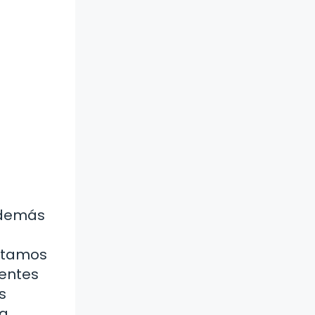
s demás
estamos
ientes
s
la