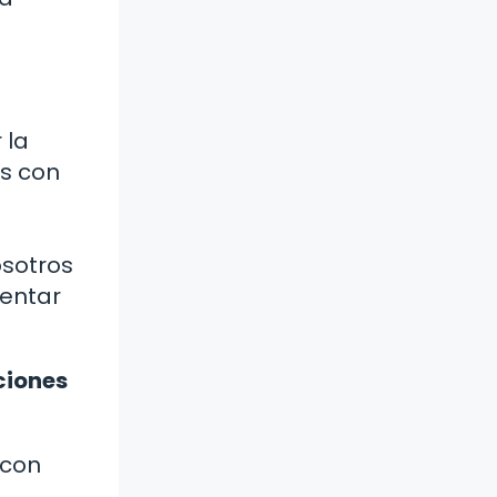
 la
es con
osotros
mentar
ciones
 con