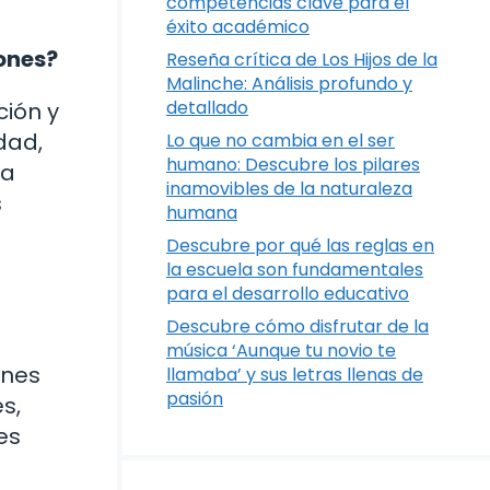
competencias clave para el
éxito académico
iones?
Reseña crítica de Los Hijos de la
Malinche: Análisis profundo y
detallado
ción y
dad,
Lo que no cambia en el ser
humano: Descubre los pilares
la
inamovibles de la naturaleza
s
humana
Descubre por qué las reglas en
la escuela son fundamentales
para el desarrollo educativo
Descubre cómo disfrutar de la
música ‘Aunque tu novio te
ones
llamaba’ y sus letras llenas de
pasión
s,
es