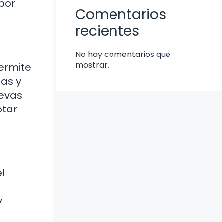
por
Comentarios
recientes
No hay comentarios que
mostrar.
permite
pas y
uevas
ptar
l
y