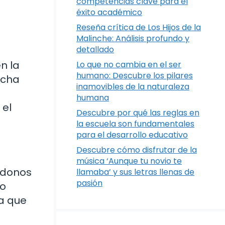
competencias clave para el
éxito académico
Reseña crítica de Los Hijos de la
Malinche: Análisis profundo y
detallado
n la
Lo que no cambia en el ser
humano: Descubre los pilares
icha
inamovibles de la naturaleza
humana
 el
Descubre por qué las reglas en
la escuela son fundamentales
para el desarrollo educativo
Descubre cómo disfrutar de la
música ‘Aunque tu novio te
ndonos
llamaba’ y sus letras llenas de
pasión
 o
a que