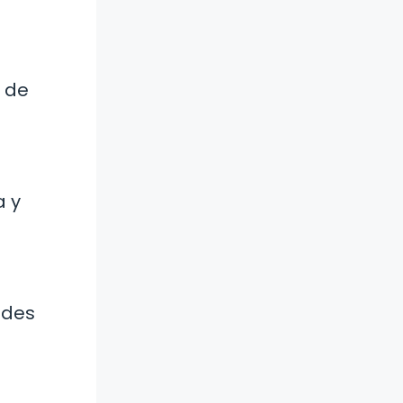
d de
a y
edes