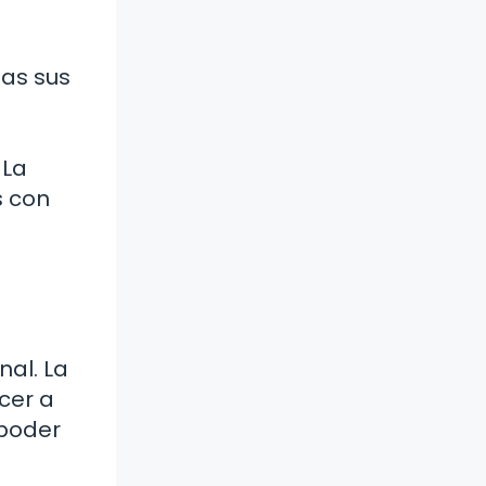
das sus
 La
s con
nal. La
cer a
 poder