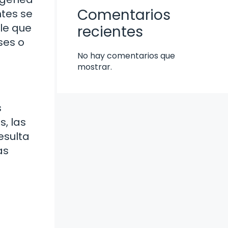
Comentarios
ntes se
le que
recientes
ses o
No hay comentarios que
mostrar.
s
, las
esulta
as
e