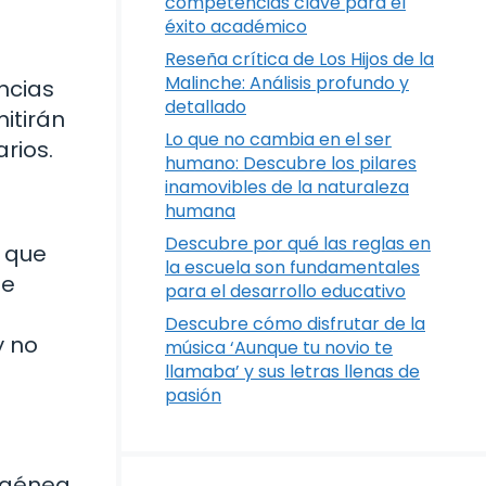
competencias clave para el
éxito académico
Reseña crítica de Los Hijos de la
Malinche: Análisis profundo y
ncias
detallado
itirán
Lo que no cambia en el ser
rios.
humano: Descubre los pilares
inamovibles de la naturaleza
humana
Descubre por qué las reglas en
 que
la escuela son fundamentales
ue
para el desarrollo educativo
Descubre cómo disfrutar de la
y no
música ‘Aunque tu novio te
llamaba’ y sus letras llenas de
pasión
ogénea