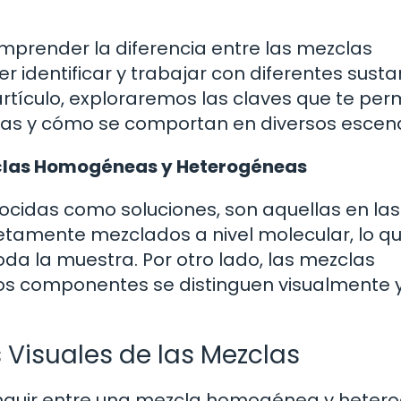
omprender la diferencia entre las mezclas
dentificar y trabajar con diferentes susta
artículo, exploraremos las claves que te perm
clas y cómo se comportan en diversos escena
zclas Homogéneas y Heterogéneas
idas como soluciones, son aquellas en las
amente mezclados a nivel molecular, lo q
oda la muestra. Por otro lado, las mezclas
os componentes se distinguen visualmente 
 Visuales de las Mezclas
inguir entre una mezcla homogénea y heter