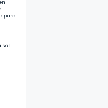
en
e
r para
 sal