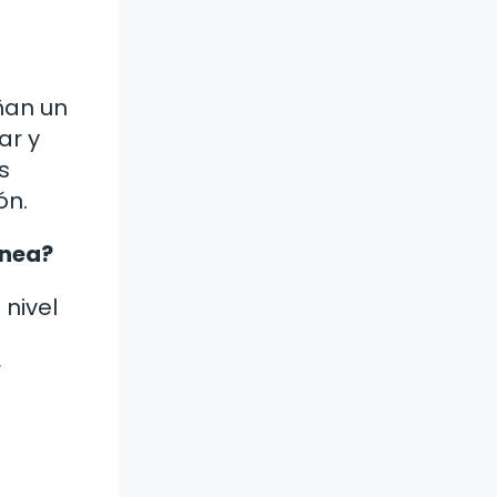
ñan un
ar y
s
ón.
énea?
 nivel
r