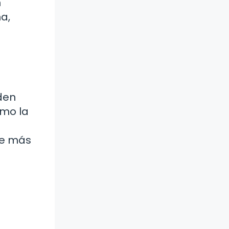
n
a,
den
omo la
se más