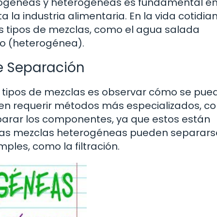
mogéneas y heterogéneas es fundamental e
la industria alimentaria. En la vida cotidian
tipos de mezclas, como el agua salada
o (heterogénea).
e Separación
os tipos de mezclas es observar cómo se pue
n requerir métodos más especializados, c
eparar los componentes, ya que estos están
, las mezclas heterogéneas pueden separar
ples, como la filtración.