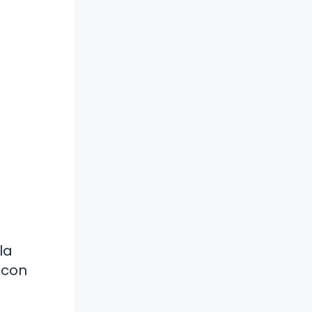
la
 con