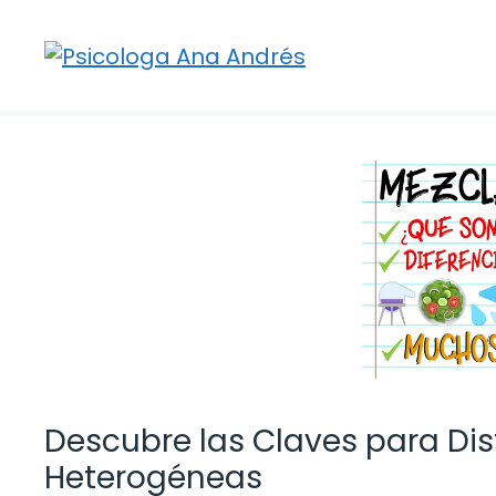
Saltar
al
contenido
Descubre las Claves para Di
Heterogéneas