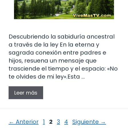
Descubriendo la sabiduría ancestral
a través de la ley En la eterna y
sagrada conexión entre padres e
hijos, resuena un mensaje que
trasciende el tiempo y el espacio: «No
te olvides de mi ley».Esta …
Leer más
Página
Página
Página
Página
←
Anterior
1
2
3
4
Siguiente
→