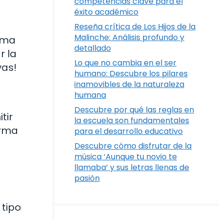
competencias clave para el
éxito académico
Reseña crítica de Los Hijos de la
Malinche: Análisis profundo y
oema
detallado
r la
Lo que no cambia en el ser
vas!
humano: Descubre los pilares
inamovibles de la naturaleza
humana
Descubre por qué las reglas en
tir
la escuela son fundamentales
orma
para el desarrollo educativo
Descubre cómo disfrutar de la
música ‘Aunque tu novio te
llamaba’ y sus letras llenas de
pasión
 tipo