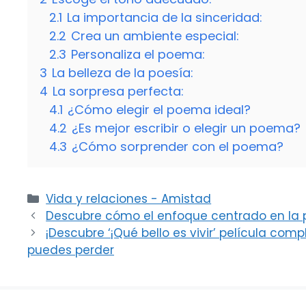
2.1
La importancia de la sinceridad:
2.2
Crea un ambiente especial:
2.3
Personaliza el poema:
3
La belleza de la poesía:
4
La sorpresa perfecta:
4.1
¿Cómo elegir el poema ideal?
4.2
¿Es mejor escribir o elegir un poema?
4.3
¿Cómo sorprender con el poema?
Categorías
Vida y relaciones - Amistad
Descubre cómo el enfoque centrado en la 
¡Descubre ‘¡Qué bello es vivir’ película com
puedes perder