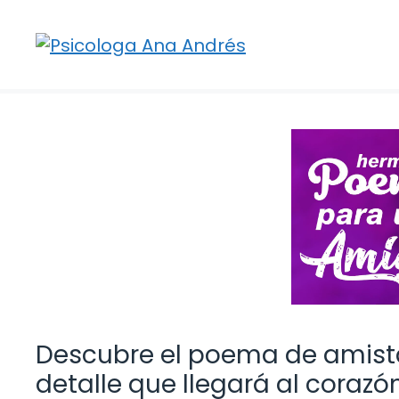
Saltar
al
contenido
Descubre el poema de amista
detalle que llegará al corazó