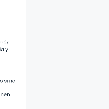
 más
a y
o si no
enen