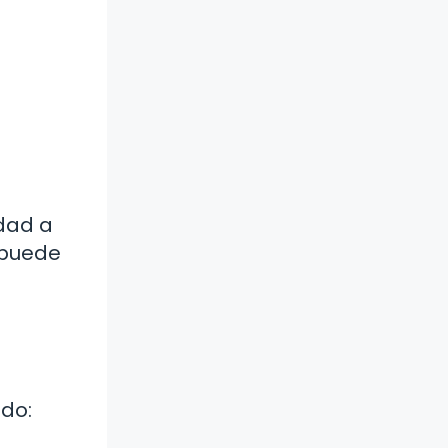
dad a
 puede
ado: