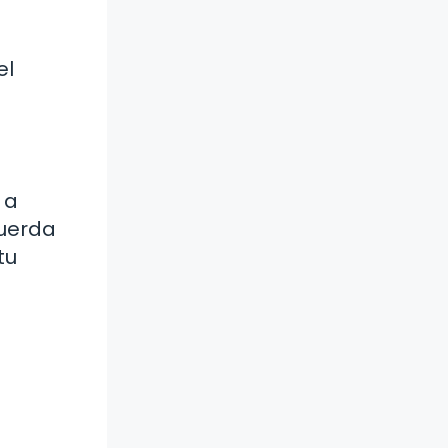
el
 a
cuerda
tu