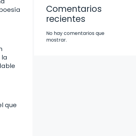
ma
Comentarios
 poesía
recientes
No hay comentarios que
mostrar.
n
 la
dable
el que