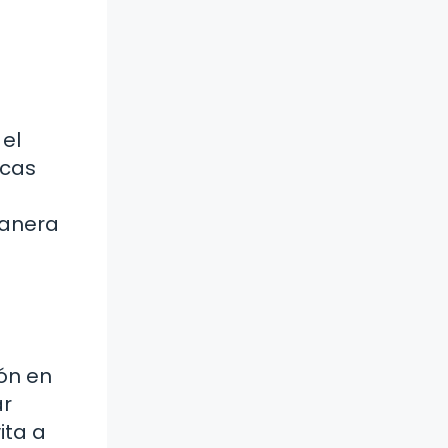
 el
icas
manera
ión en
ar
ita a