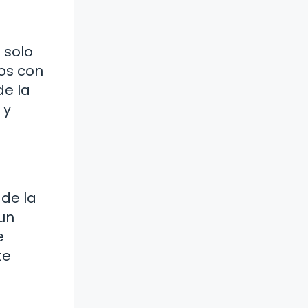
 solo
os con
de la
 y
 de la
 un
e
te