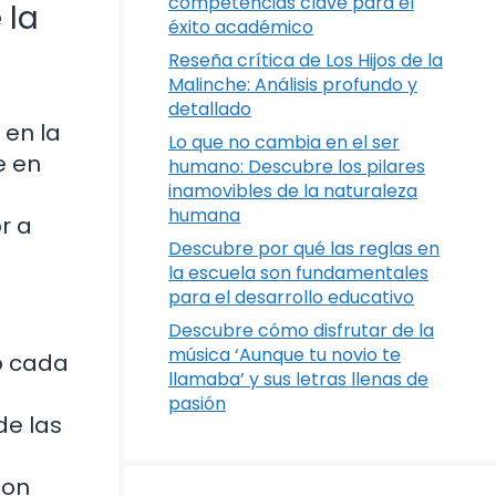
competencias clave para el
 la
éxito académico
Reseña crítica de Los Hijos de la
Malinche: Análisis profundo y
detallado
 en la
Lo que no cambia en el ser
e en
humano: Descubre los pilares
inamovibles de la naturaleza
humana
r a
Descubre por qué las reglas en
la escuela son fundamentales
para el desarrollo educativo
Descubre cómo disfrutar de la
música ‘Aunque tu novio te
o cada
llamaba’ y sus letras llenas de
pasión
de las
con