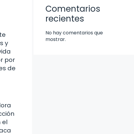
Comentarios
recientes
No hay comentarios que
te
mostrar.
s y
vida
r por
les de
lora
cción
 el
taca