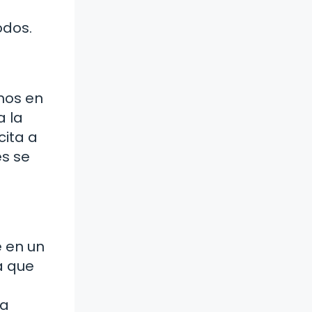
odos.
imos en
a la
cita a
es se
e en un
a que
la