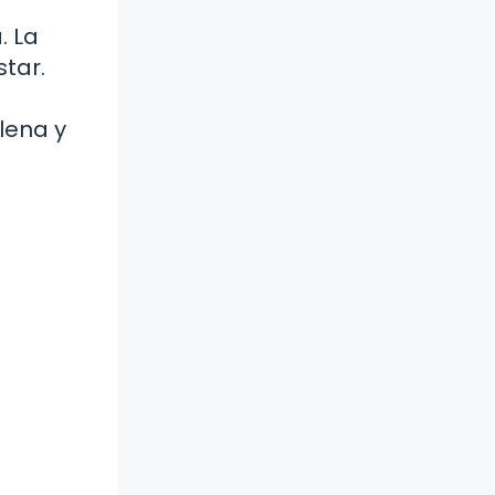
. La
tar.
lena y