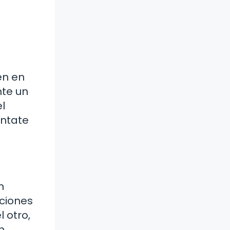
en en
nte un
l
úntate
n
ciones
 otro,
n