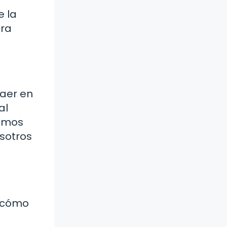
e la
ara
caer en
al
tamos
sotros
s cómo