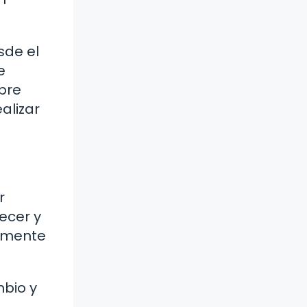
sde el
e
bre
alizar
r
ecer y
a mente
bio y