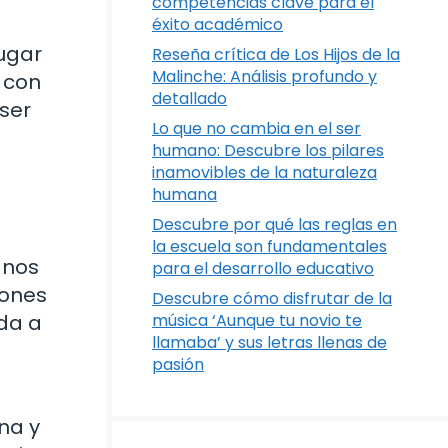
competencias clave para el
éxito académico
lugar
Reseña crítica de Los Hijos de la
Malinche: Análisis profundo y
a con
detallado
 ser
Lo que no cambia en el ser
humano: Descubre los pilares
inamovibles de la naturaleza
humana
Descubre por qué las reglas en
la escuela son fundamentales
 nos
para el desarrollo educativo
iones
Descubre cómo disfrutar de la
uda a
música ‘Aunque tu novio te
llamaba’ y sus letras llenas de
pasión
na y