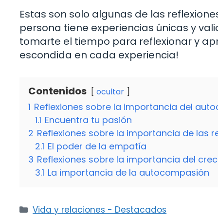
Estas son solo algunas de las reflexion
persona tiene experiencias únicas y val
tomarte el tiempo para reflexionar y ap
escondida en cada experiencia!
Contenidos
ocultar
1
Reflexiones sobre la importancia del aut
1.1
Encuentra tu pasión
2
Reflexiones sobre la importancia de las
2.1
El poder de la empatía
3
Reflexiones sobre la importancia del cre
3.1
La importancia de la autocompasión
Categorías
Vida y relaciones - Destacados