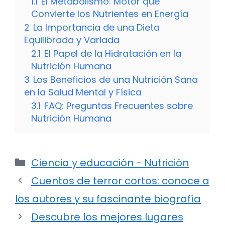
1.1
El Metabolismo: Motor que
Convierte los Nutrientes en Energía
2
La Importancia de una Dieta
Equilibrada y Variada
2.1
El Papel de la Hidratación en la
Nutrición Humana
3
Los Beneficios de una Nutrición Sana
en la Salud Mental y Física
3.1
FAQ: Preguntas Frecuentes sobre
Nutrición Humana
Categorías
Ciencia y educación - Nutrición
Cuentos de terror cortos: conoce a
los autores y su fascinante biografía
Descubre los mejores lugares