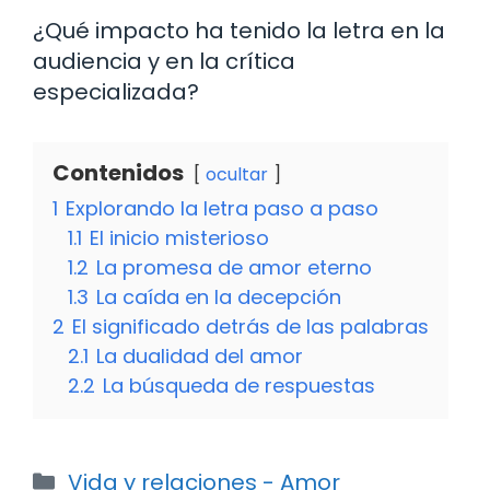
¿Qué impacto ha tenido la letra en la
audiencia y en la crítica
especializada?
Contenidos
ocultar
1
Explorando la letra paso a paso
1.1
El inicio misterioso
1.2
La promesa de amor eterno
1.3
La caída en la decepción
2
El significado detrás de las palabras
2.1
La dualidad del amor
2.2
La búsqueda de respuestas
Categorías
Vida y relaciones - Amor