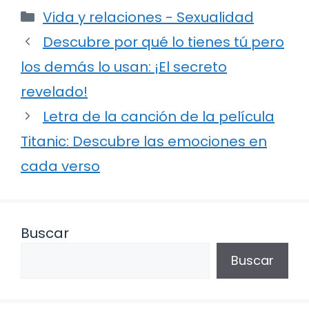
Categorías
Vida y relaciones - Sexualidad
Descubre por qué lo tienes tú pero
los demás lo usan: ¡El secreto
revelado!
Letra de la canción de la película
Titanic: Descubre las emociones en
cada verso
Buscar
Buscar