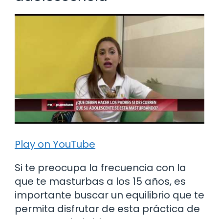
Play on YouTube
Si te preocupa la frecuencia con la
que te masturbas a los 15 años, es
importante buscar un equilibrio que te
permita disfrutar de esta práctica de