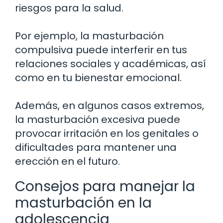
riesgos para la salud.
Por ejemplo, la masturbación
compulsiva puede interferir en tus
relaciones sociales y académicas, así
como en tu bienestar emocional.
Además, en algunos casos extremos,
la masturbación excesiva puede
provocar irritación en los genitales o
dificultades para mantener una
erección en el futuro.
Consejos para manejar la
masturbación en la
adolescencia