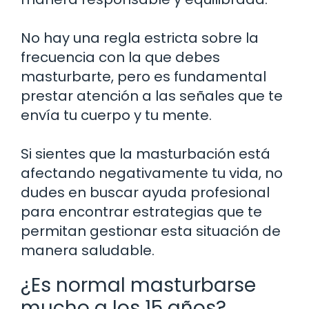
No hay una regla estricta sobre la
frecuencia con la que debes
masturbarte, pero es fundamental
prestar atención a las señales que te
envía tu cuerpo y tu mente.
Si sientes que la masturbación está
afectando negativamente tu vida, no
dudes en buscar ayuda profesional
para encontrar estrategias que te
permitan gestionar esta situación de
manera saludable.
¿Es normal masturbarse
mucho a los 15 años?