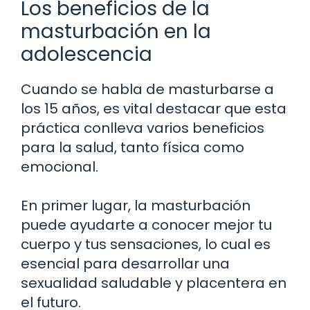
Los beneficios de la
masturbación en la
adolescencia
Cuando se habla de masturbarse a
los 15 años, es vital destacar que esta
práctica conlleva varios beneficios
para la salud, tanto física como
emocional.
En primer lugar, la masturbación
puede ayudarte a conocer mejor tu
cuerpo y tus sensaciones, lo cual es
esencial para desarrollar una
sexualidad saludable y placentera en
el futuro.