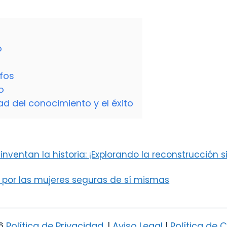
o
nfos
o
d del conocimiento y el éxito
nventan la historia: ¡Explorando la reconstrucción s
 por las mujeres seguras de sí mismas
6
Política de Privacidad
.
|
Aviso Legal
|
Política de 