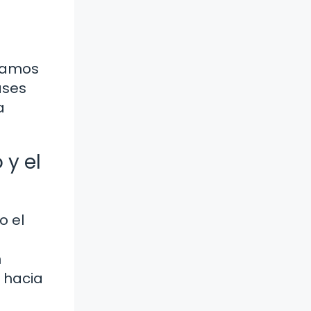
nzamos
ases
a
 y el
o el
n
a hacia