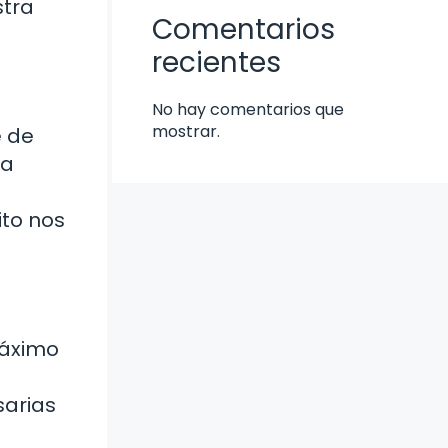
stra
Comentarios
recientes
No hay comentarios que
mostrar.
e de
la
ito nos
máximo
sarias