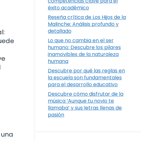
competencias clave para el
éxito académico
Reseña crítica de Los Hijos de la
Malinche: Análisis profundo y
detallado
l:
puede
Lo que no cambia en el ser
humano: Descubre los pilares
inamovibles de la naturaleza
ye
humana
l
Descubre por qué las reglas en
la escuela son fundamentales
para el desarrollo educativo
Descubre cómo disfrutar de la
música ‘Aunque tu novio te
s
llamaba’ y sus letras llenas de
pasión
 una