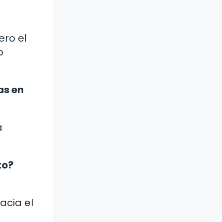
ero el
o
as en
a
to?
acia el