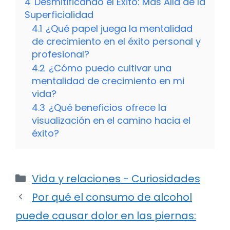
4
Desmitificando el Éxito: Más Allá de la
Superficialidad
4.1
¿Qué papel juega la mentalidad
de crecimiento en el éxito personal y
profesional?
4.2
¿Cómo puedo cultivar una
mentalidad de crecimiento en mi
vida?
4.3
¿Qué beneficios ofrece la
visualización en el camino hacia el
éxito?
Categorías
Vida y relaciones - Curiosidades
Por qué el consumo de alcohol
puede causar dolor en las piernas: