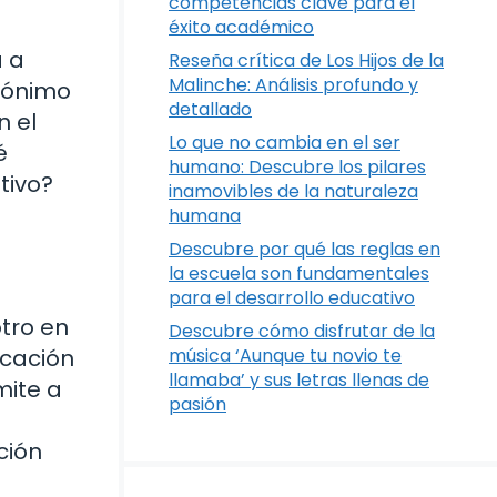
competencias clave para el
éxito académico
a a
Reseña crítica de Los Hijos de la
Malinche: Análisis profundo y
crónimo
detallado
n el
Lo que no cambia en el ser
é
humano: Descubre los pilares
tivo?
inamovibles de la naturaleza
humana
Descubre por qué las reglas en
la escuela son fundamentales
para el desarrollo educativo
tro en
Descubre cómo disfrutar de la
icación
música ‘Aunque tu novio te
llamaba’ y sus letras llenas de
mite a
pasión
ción