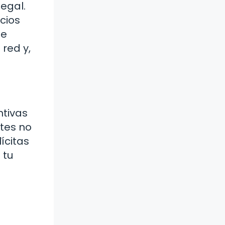
legal.
cios
de
 red y,
ntivas
ntes no
ícitas
 tu