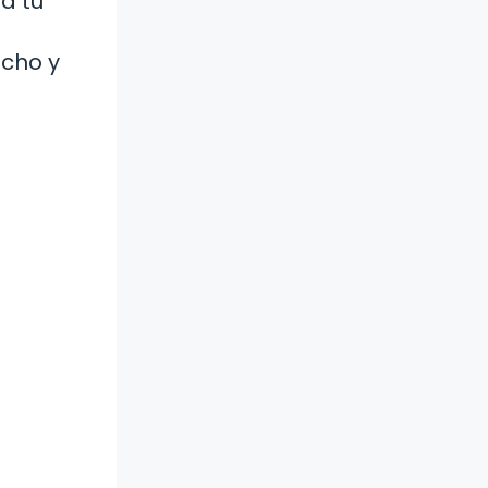
a tu
echo y