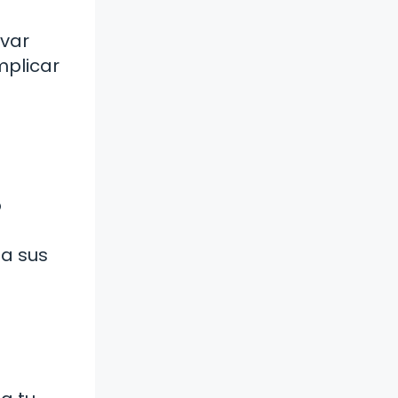
evar
mplicar
o
 a sus