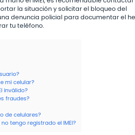
 la mano el IMEI, es recomendable contactar 
tar la situación y solicitar el bloqueo del
una denuncia policial para documentar el h
ar tu teléfono.
usuario?
 mi celular?
I inválido?
es fraudes?
eo de celulares?
 no tengo registrado el IMEI?