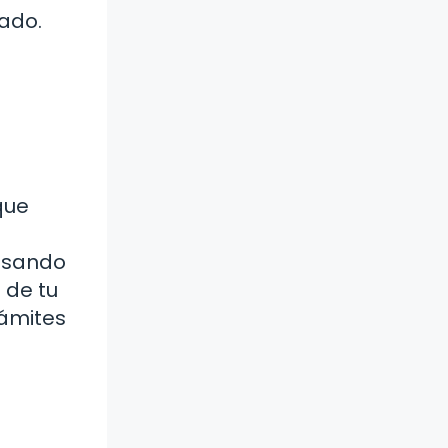
bado.
que
resando
 de tu
rámites