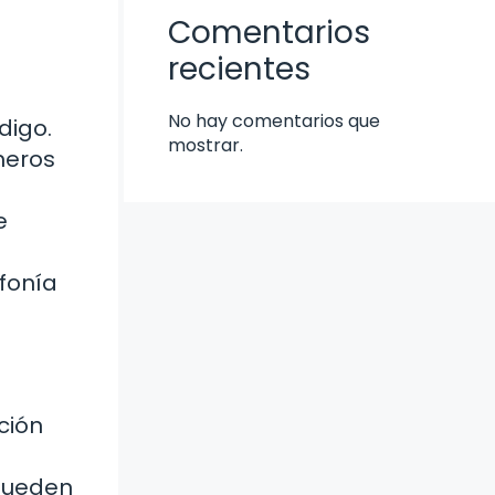
Comentarios
recientes
No hay comentarios que
digo.
mostrar.
imeros
e
efonía
ción
 pueden