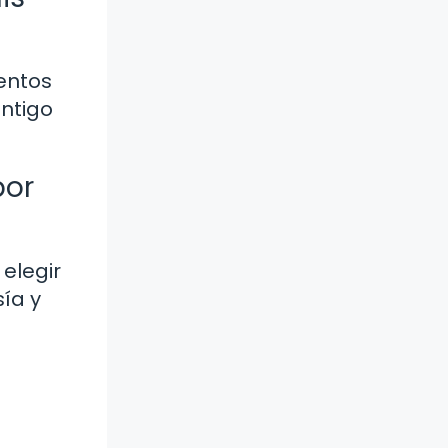
entos
ntigo
por
elegir
ía y