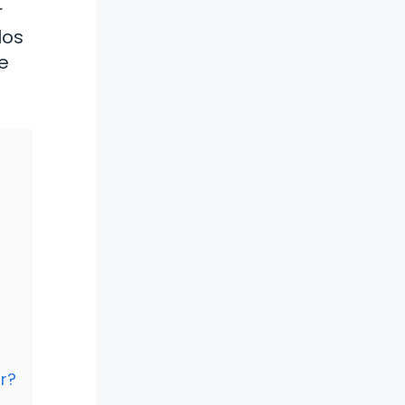
r
los
e
r?