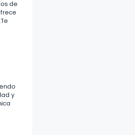
tos de
frece
¿Te
iendo
dad y
nica