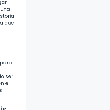
gar
 una
storia
ra que
 para
io ser
n el
s
is