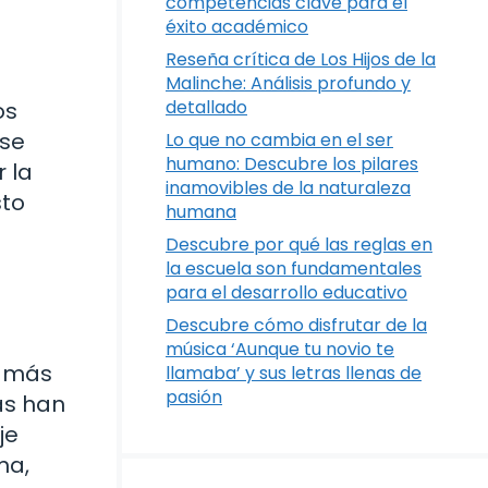
competencias clave para el
éxito académico
Reseña crítica de Los Hijos de la
Malinche: Análisis profundo y
detallado
os
 se
Lo que no cambia en el ser
humano: Descubre los pilares
 la
inamovibles de la naturaleza
sto
humana
Descubre por qué las reglas en
la escuela son fundamentales
para el desarrollo educativo
Descubre cómo disfrutar de la
música ‘Aunque tu novio te
s más
llamaba’ y sus letras llenas de
pasión
as han
je
ma,