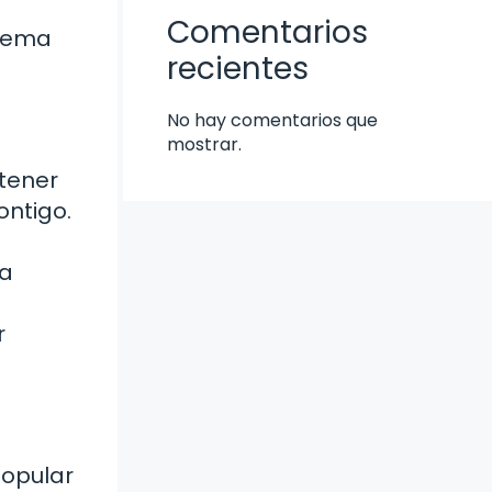
Comentarios
poema
recientes
No hay comentarios que
mostrar.
 tener
ontigo.
la
r
popular