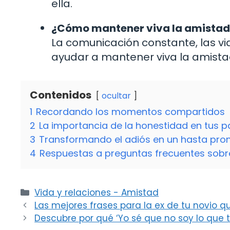
ella.
¿Cómo mantener viva la amistad 
La comunicación constante, las v
ayudar a mantener viva la amistad 
Contenidos
ocultar
1
Recordando los momentos compartidos
2
La importancia de la honestidad en tus 
3
Transformando el adiós en un hasta pro
4
Respuestas a preguntas frecuentes sob
Categorías
Vida y relaciones - Amistad
Las mejores frases para la ex de tu novio q
Descubre por qué ‘Yo sé que no soy lo que