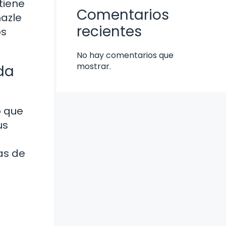
tiene
Comentarios
hazle
recientes
os
No hay comentarios que
mostrar.
da
o que
us
as de