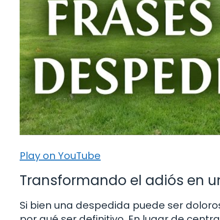
Play on YouTube
Transformando el adiós en u
Si bien una despedida puede ser doloros
por qué ser definitivo. En lugar de centr