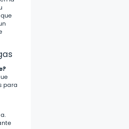
u
 que
un
e
gas
e?
que
s para
a.
ante