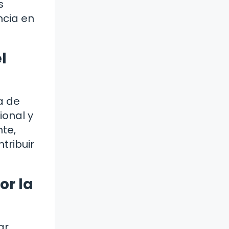
s
ncia en
l
a de
ional y
te,
tribuir
or la
ar