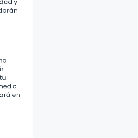
idad y
rdarán
una
ir
tu
 medio
mará en