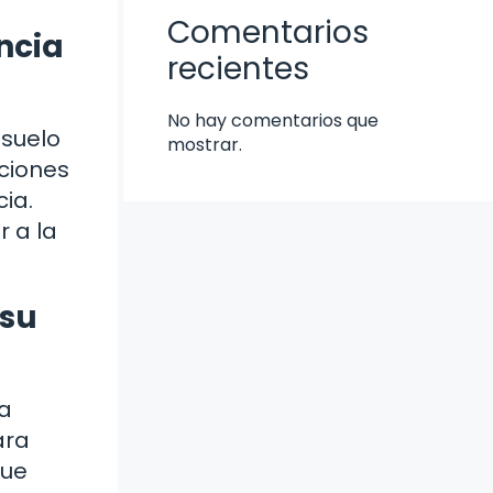
Comentarios
ncia
recientes
No hay comentarios que
nsuelo
mostrar.
ociones
ia.
r a la
 su
 a
ara
que