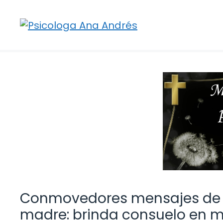
Saltar
al
contenido
Conmovedores mensajes de c
madre: brinda consuelo en m