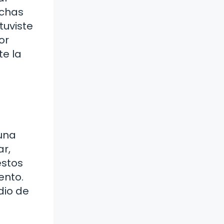
echas
tuviste
or
te la
 una
r,
estos
ento.
dio de