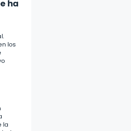
ue ha
a
l.
n los
e
yo
n
a
 la