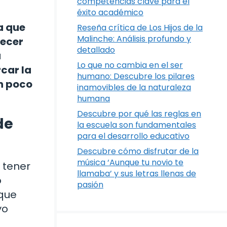
competencias clave para el
éxito académico
a que
Reseña crítica de Los Hijos de la
Malinche: Análisis profundo y
recer
detallado
a
Lo que no cambia en el ser
car la
humano: Descubre los pilares
un poco
inamovibles de la naturaleza
humana
Descubre por qué las reglas en
de
la escuela son fundamentales
para el desarrollo educativo
Descubre cómo disfrutar de la
música ‘Aunque tu novio te
 tener
llamaba’ y sus letras llenas de
o
pasión
 que
yo