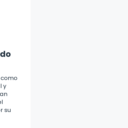
ido
, como
l y
lan
l
r su