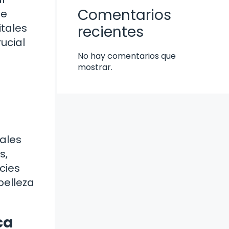
Comentarios
de
itales
recientes
ucial
No hay comentarios que
mostrar.
u
cales
s,
cies
belleza
ca