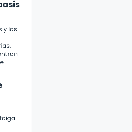
oasis
 y las
ias,
entran
de
e
s
taiga