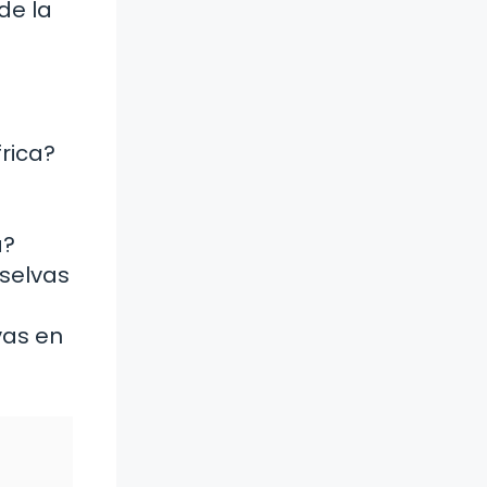
de la
frica?
a?
 selvas
vas en