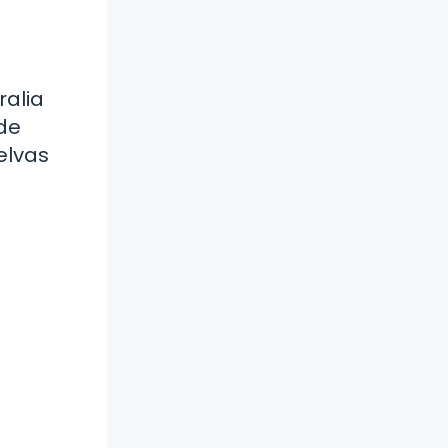
ralia
de
elvas