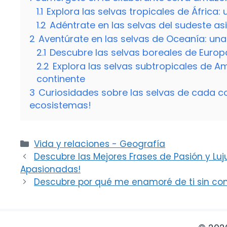
1.1
Explora las selvas tropicales de África:
1.2
Adéntrate en las selvas del sudeste a
2
Aventúrate en las selvas de Oceanía: una
2.1
Descubre las selvas boreales de Europa
2.2
Explora las selvas subtropicales de Am
continente
3
Curiosidades sobre las selvas de cada 
ecosistemas!
Categorías
Vida y relaciones - Geografía
Descubre las Mejores Frases de Pasión y Lu
Apasionadas!
Descubre por qué me enamoré de ti sin cono