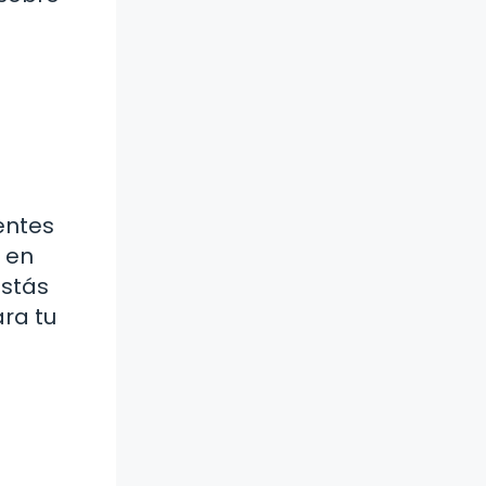
entes
 en
estás
ra tu