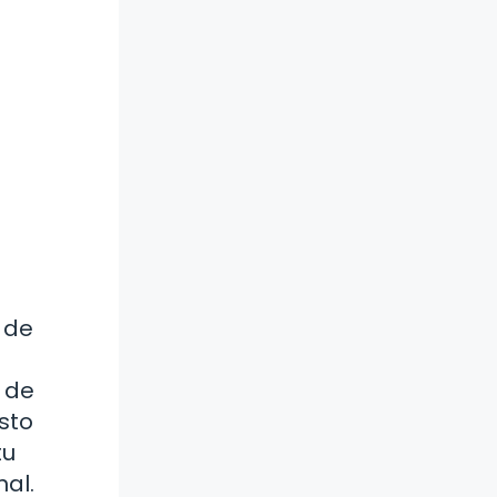
 de
 de
sto
tu
nal.