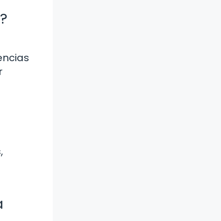
?
encias
r
,
a