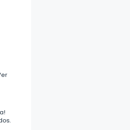
n
Ver
a!
dos.