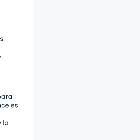
s.
o
para
nceles
 la