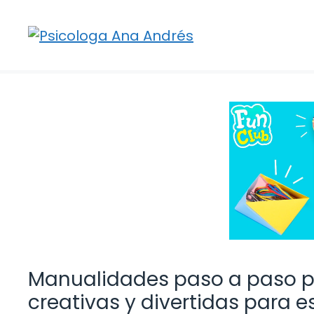
Saltar
al
contenido
Manualidades paso a paso pa
creativas y divertidas para e