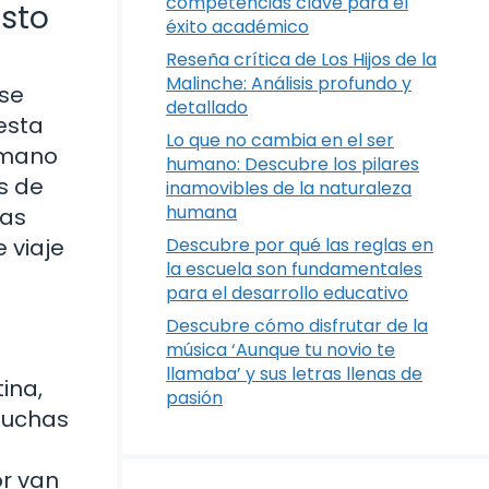
competencias clave para el
isto
éxito académico
Reseña crítica de Los Hijos de la
Malinche: Análisis profundo y
 se
detallado
esta
Lo que no cambia en el ser
 mano
humano: Descubre los pilares
ás de
inamovibles de la naturaleza
humana
ras
 viaje
Descubre por qué las reglas en
la escuela son fundamentales
para el desarrollo educativo
Descubre cómo disfrutar de la
música ‘Aunque tu novio te
llamaba’ y sus letras llenas de
ina,
pasión
Muchas
or van