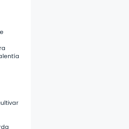
de
ra
alentía
ultivar
erda