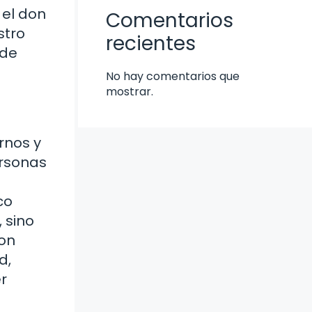
 el don
Comentarios
stro
recientes
 de
No hay comentarios que
mostrar.
rnos y
ersonas
co
 sino
on
d,
r