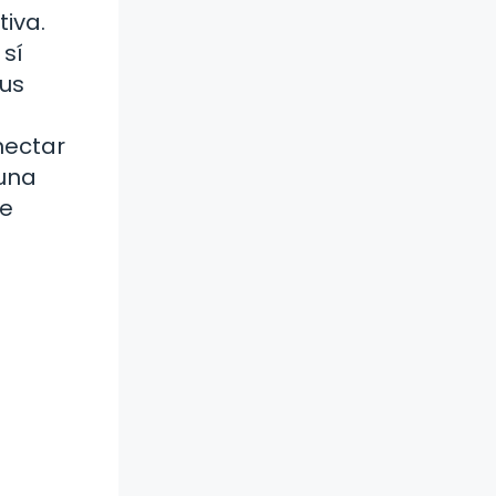
iva.
 sí
sus
nectar
 una
de