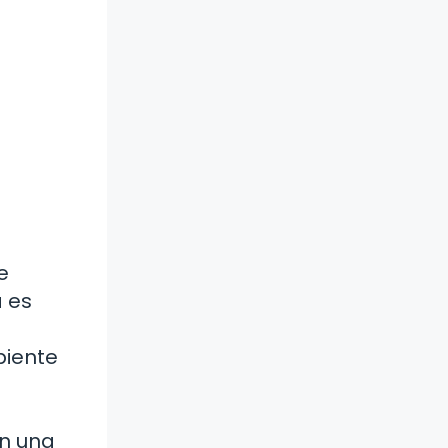
e
 es
biente
on una