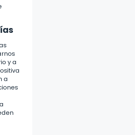
e
ías
las
arnos
io y a
ositiva
n a
ciones
da
ueden