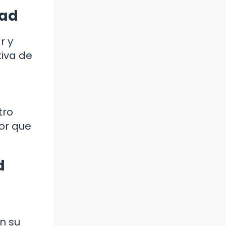
dad
r y
tiva de
tro
or que
d
n su