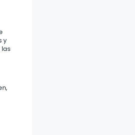
e
s y
 las
en,
s