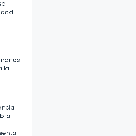
se
cidad
s manos
 la
encia
obra
mienta