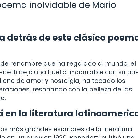
oema inolvidable de Mario
ia detrás de este clásico poem
as de renombre que ha regalado al mundo, el
edetti dejó una huella imborrable con su p
leno de amor y nostalgia, ha tocado los
eraciones, resonando con la belleza de las
o.
i en la literatura latinoameri
os más grandes escritores de la literatura
en Uruguay en 1920, Benedetti cultivó una