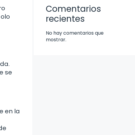
Comentarios
ro
dolo
recientes
No hay comentarios que
mostrar.
da.
e se
e en la
a
nde