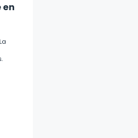
e en
La
.