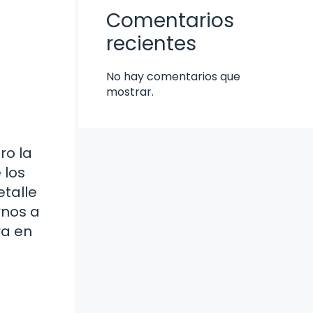
Comentarios
recientes
No hay comentarios que
mostrar.
ro la
 los
etalle
rnos a
ra en