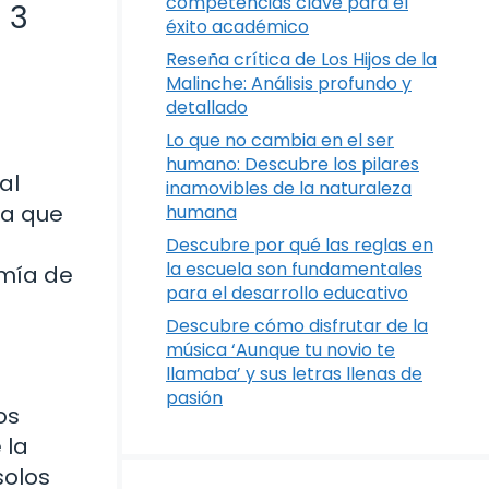
competencias clave para el
 3
éxito académico
Reseña crítica de Los Hijos de la
Malinche: Análisis profundo y
detallado
Lo que no cambia en el ser
humano: Descubre los pilares
al
inamovibles de la naturaleza
la que
humana
Descubre por qué las reglas en
la escuela son fundamentales
omía de
para el desarrollo educativo
Descubre cómo disfrutar de la
música ‘Aunque tu novio te
llamaba’ y sus letras llenas de
pasión
os
 la
solos