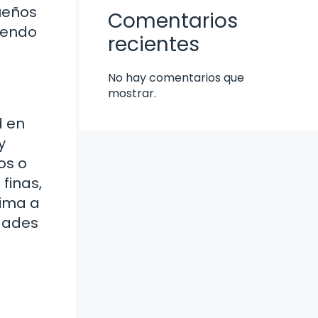
ueños
Comentarios
iendo
recientes
No hay comentarios que
mostrar.
d en
y
os o
finas,
nima a
idades