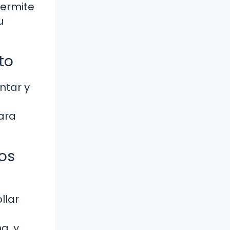
permite
u
to
ntar y
ara
os
llar
a, y