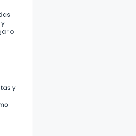
idas
 y
gar o
ntas y
ómo