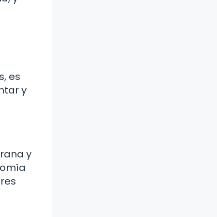
s, es
ntar y
prana y
onomía
ores