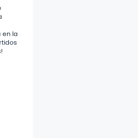
e
a
 en la
rtidos
!