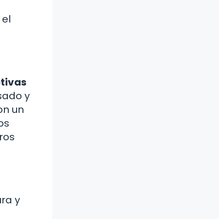
 el
tivas
sado y
on un
os
ros
ra y