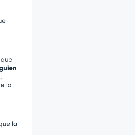
ue
 que
lguien
,
e la
que la