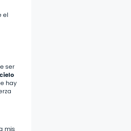
 el
e ser
cielo
ue hay
erza
ía mis