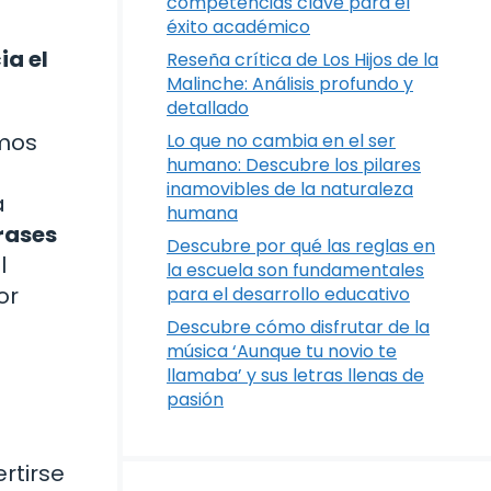
competencias clave para el
éxito académico
ia el
Reseña crítica de Los Hijos de la
Malinche: Análisis profundo y
detallado
emos
Lo que no cambia en el ser
humano: Descubre los pilares
inamovibles de la naturaleza
a
humana
rases
Descubre por qué las reglas en
l
la escuela son fundamentales
or
para el desarrollo educativo
Descubre cómo disfrutar de la
música ‘Aunque tu novio te
llamaba’ y sus letras llenas de
pasión
rtirse