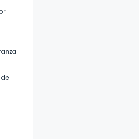
or
eranza
 de