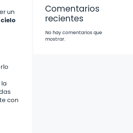
Comentarios
er un
recientes
 cielo
No hay comentarios que
mostrar.
rlo
 la
adas
te con