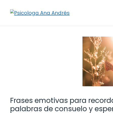
Saltar
al
contenido
Frases emotivas para recordar
palabras de consuelo y espe