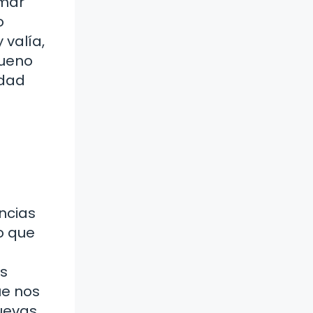
amar
o
 valía,
bueno
idad
ncias
o que
os
ue nos
nuevas