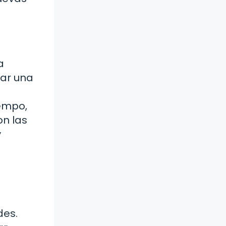
a
tar una
iempo,
on las
y
des.