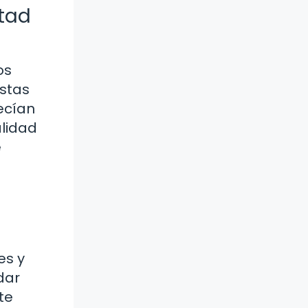
rtad
os
estas
ecían
alidad
e
es y
dar
te