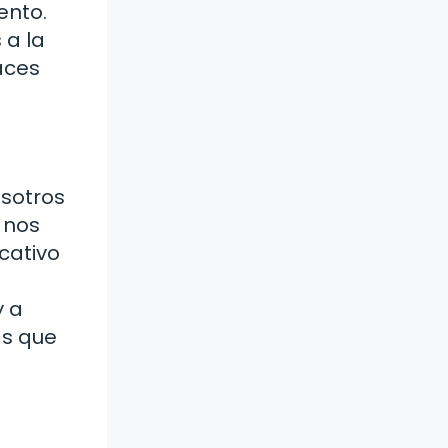
ento.
 a la
aces
osotros
 nos
cativo
y a
as que