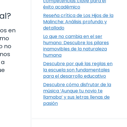
competencias clave para el
éxito académico
al?
Reseña crítica de Los Hijos de la
Malinche: Análisis profundo y
detallado
mos en
Lo que no cambia en el ser
imo
humano: Descubre los pilares
o no
inamovibles de la naturaleza
 nos
humana
 a
Descubre por qué las reglas en
ue
la escuela son fundamentales
para el desarrollo educativo
Descubre cómo disfrutar de la
música ‘Aunque tu novio te
llamaba’ y sus letras llenas de
pasión