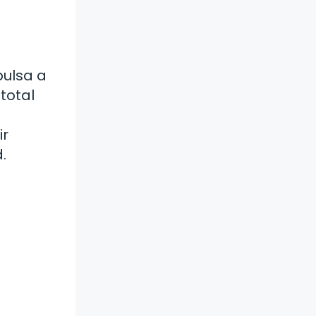
pulsa a
total
ir
.