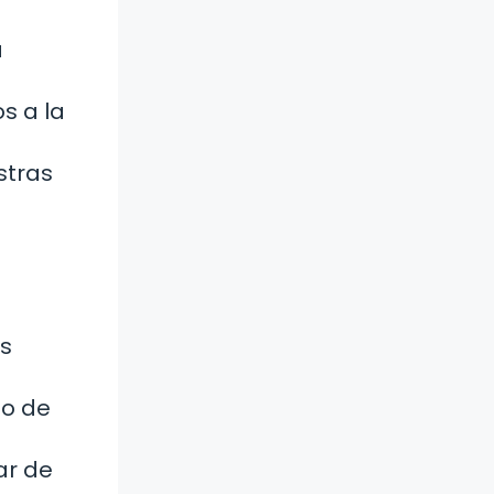
a
s a la
stras
os
no de
ar de