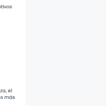
tivos
a, el
los más