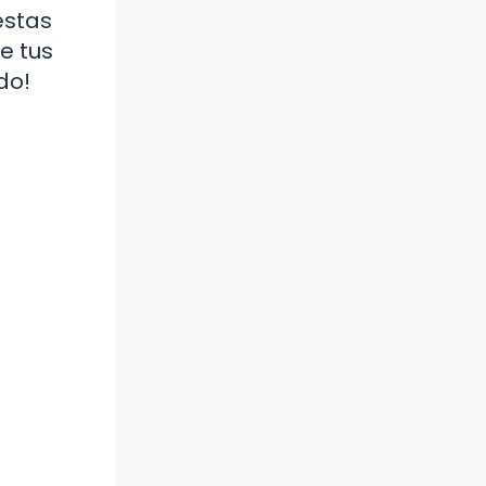
estas
e tus
do!