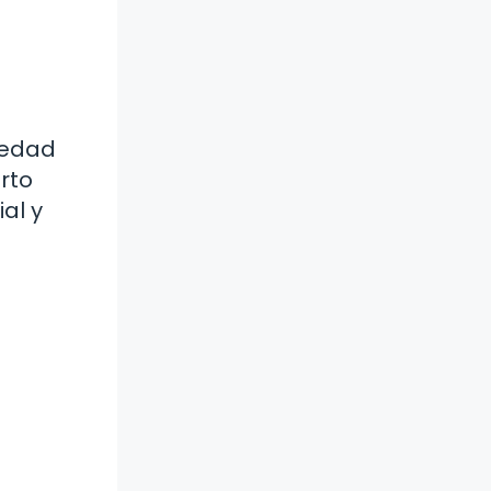
n edad
erto
al y
a