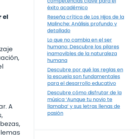
competencias clave para el
éxito académico
 el
Reseña crítica de Los Hijos de la
Malinche: Análisis profundo y
detallado
Lo que no cambia en el ser
humano: Descubre los pilares
zaje
inamovibles de la naturaleza
uación,
humana
el
Descubre por qué las reglas en
la escuela son fundamentales
para el desarrollo educativo
Descubre cómo disfrutar de la
música ‘Aunque tu novio te
r. A
llamaba’ y sus letras llenas de
pasión
,
abezas,
oblemas