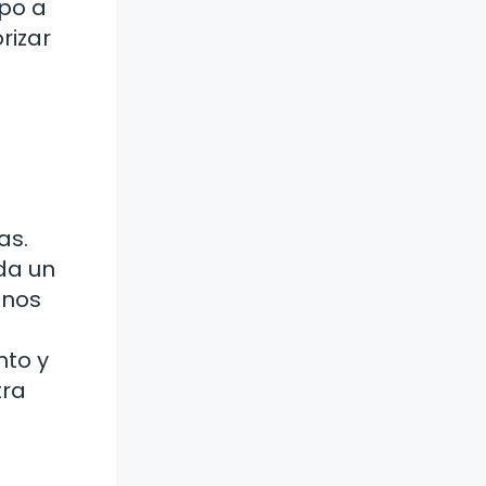
mpo a
rizar
as.
nda un
 nos
nto y
tra