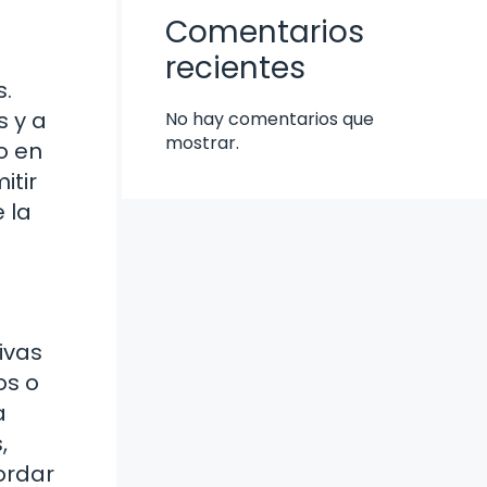
Comentarios
recientes
s.
s y a
No hay comentarios que
mostrar.
o en
itir
 la
ivas
os o
a
,
ordar