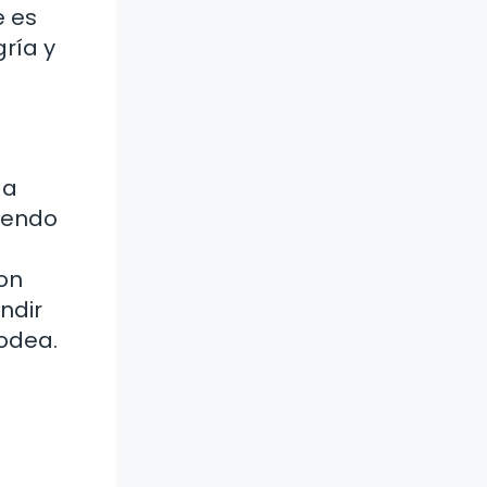
e es
ría y
 a
riendo
on
ndir
odea.