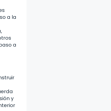
es
so a la
,
otros
 paso a
struir
uerda
sión y
terior