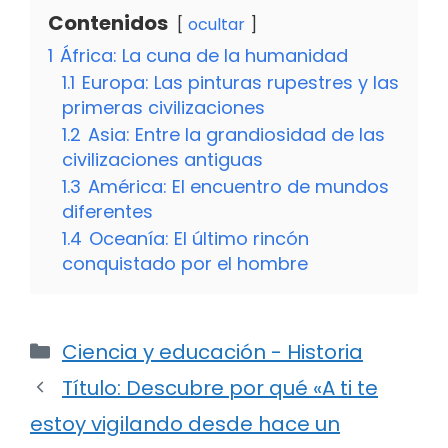
Contenidos
ocultar
1
África: La cuna de la humanidad
1.1
Europa: Las pinturas rupestres y las
primeras civilizaciones
1.2
Asia: Entre la grandiosidad de las
civilizaciones antiguas
1.3
América: El encuentro de mundos
diferentes
1.4
Oceanía: El último rincón
conquistado por el hombre
Categorías
Ciencia y educación - Historia
Título: Descubre por qué «A ti te
estoy vigilando desde hace un