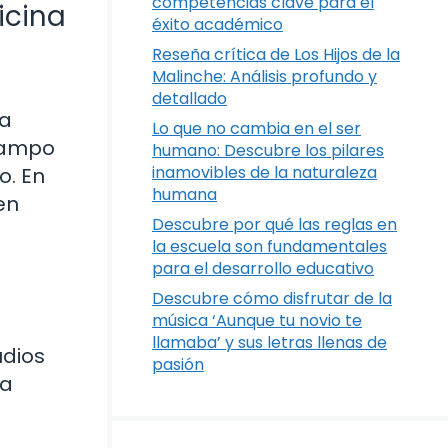
competencias clave para el
icina
éxito académico
Reseña crítica de Los Hijos de la
Malinche: Análisis profundo y
detallado
la
Lo que no cambia en el ser
 campo
humano: Descubre los pilares
inamovibles de la naturaleza
o. En
humana
en
Descubre por qué las reglas en
la escuela son fundamentales
para el desarrollo educativo
Descubre cómo disfrutar de la
música ‘Aunque tu novio te
llamaba’ y sus letras llenas de
udios
pasión
la