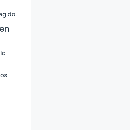
egida.
 en
la
tos