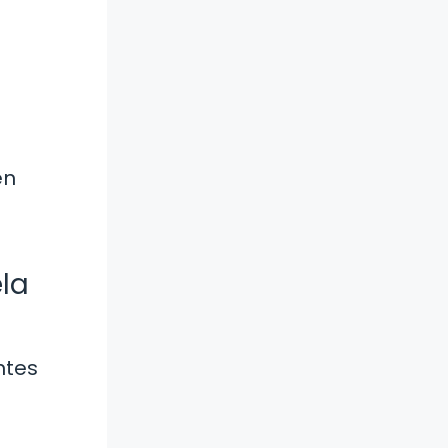
en
la
ntes