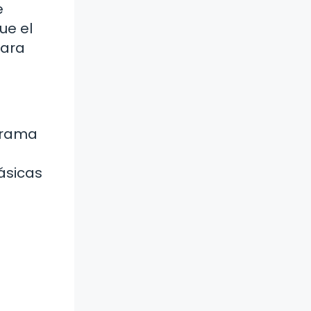
e
ue el
para
grama
básicas