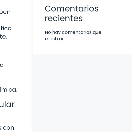
Comentarios
eben
recientes
tica
No hay comentarios que
te.
mostrar.
na
ímica.
ular
s con