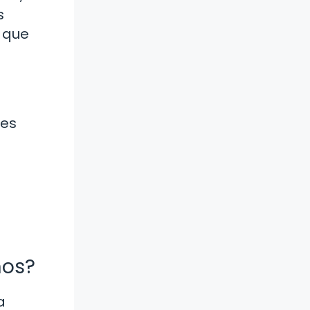
s
 que
res
mos?
a