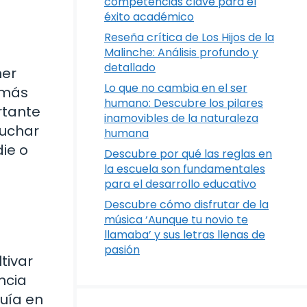
competencias clave para el
éxito académico
Reseña crítica de Los Hijos de la
Malinche: Análisis profundo y
detallado
ner
Lo que no cambia en el ser
 más
humano: Descubre los pilares
rtante
inamovibles de la naturaleza
luchar
humana
ie o
Descubre por qué las reglas en
la escuela son fundamentales
para el desarrollo educativo
Descubre cómo disfrutar de la
música ‘Aunque tu novio te
llamaba’ y sus letras llenas de
pasión
tivar
ncia
uía en