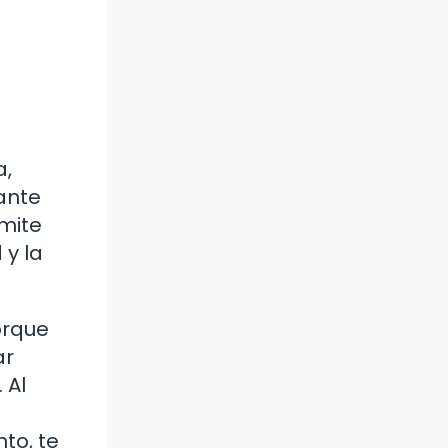
a,
ante
rmite
 y la
orque
ar
 Al
to, te