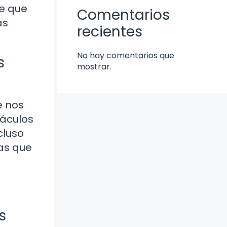
e que
Comentarios
as
recientes
No hay comentarios que
s
mostrar.
e nos
táculos
cluso
as que
s