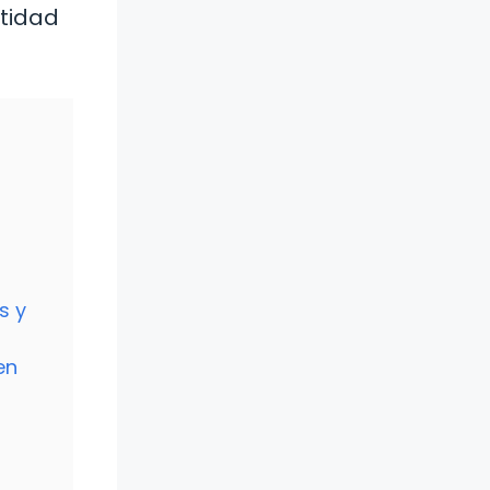
ntidad
s y
en