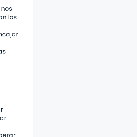
 nos
on los
a
ncajar
as
r
tar
perar