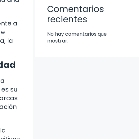
Comentarios
recientes
ente a
de
No hay comentarios que
a, la
mostrar.
edad
ha
 es su
marcas
sación
la
sitivos