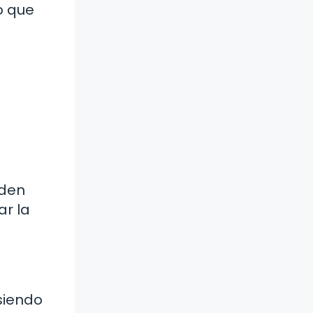
o que
s
eden
ar la
siendo