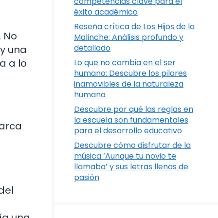
competencias clave para el
éxito académico
Reseña crítica de Los Hijos de la
. No
Malinche: Análisis profundo y
detallado
ay una
a a lo
Lo que no cambia en el ser
humano: Descubre los pilares
inamovibles de la naturaleza
humana
Descubre por qué las reglas en
la escuela son fundamentales
barca
para el desarrollo educativo
Descubre cómo disfrutar de la
música ‘Aunque tu novio te
llamaba’ y sus letras llenas de
pasión
del
bía una