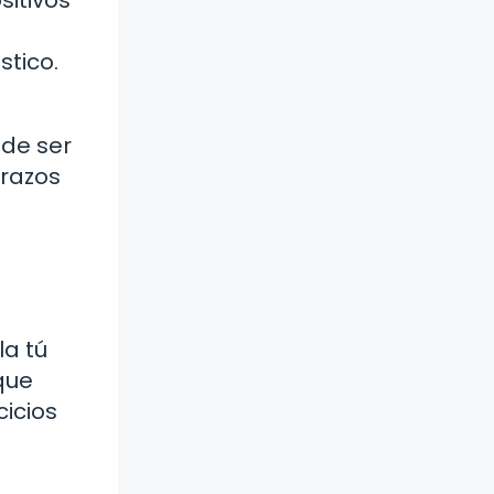
stico.
ede ser
trazos
la tú
que
icios