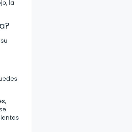
o, la
ía?
 su
puedes
es,
 se
sientes