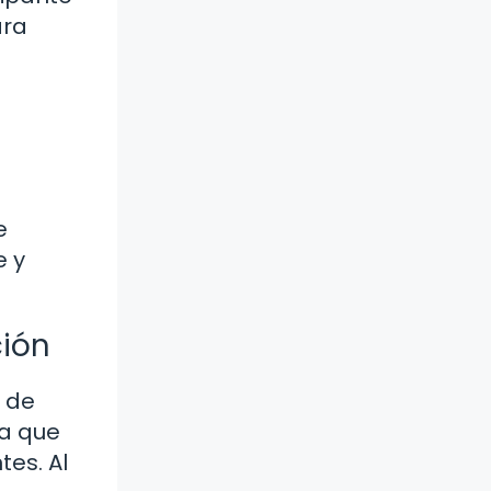
ara
e
e y
ción
s de
ja que
es. Al