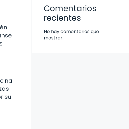
Comentarios
recientes
ién
No hay comentarios que
tanse
mostrar.
s
ocina
zzas
r su