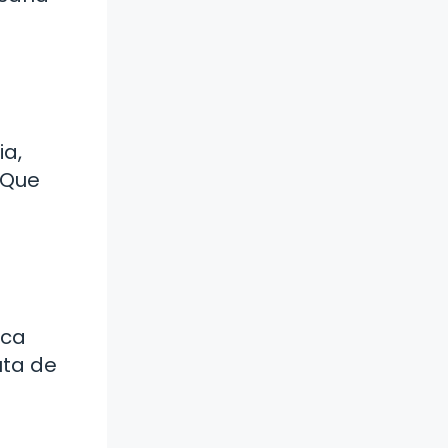
ia,
¡Que
ica
uta de