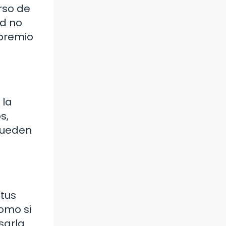
rso de
ad no
 premio
 la
s,
 pueden
 tus
como si
sarla