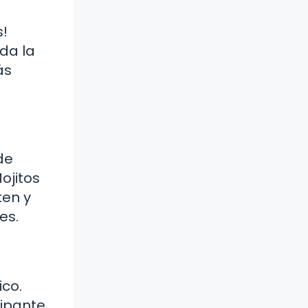
s!
oda la
ás
de
ojitos
ten y
es.
ico.
cipante