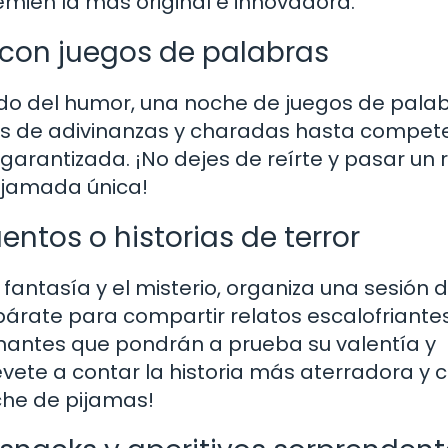
emien la más original e innovadora.
 con juegos de palabras
tido del humor, una noche de juegos de pala
os de adivinanzas y charadas hasta compet
 garantizada. ¡No dejes de reírte y pasar un 
pijamada única!
ntos o historias de terror
fantasía y el misterio, organiza una sesión 
párate para compartir relatos escalofriantes
antes que pondrán a prueba su valentía y
vete a contar la historia más aterradora y 
che de pijamas!