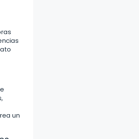
bras
encias
rato
de
,
crea un