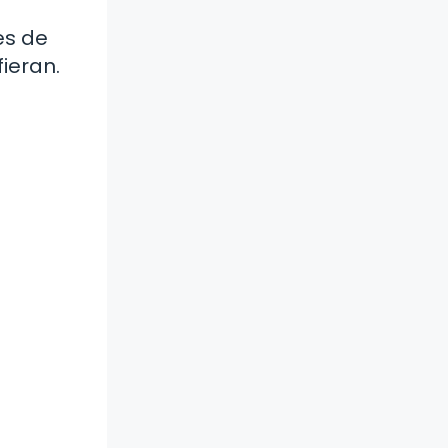
es de
fieran.