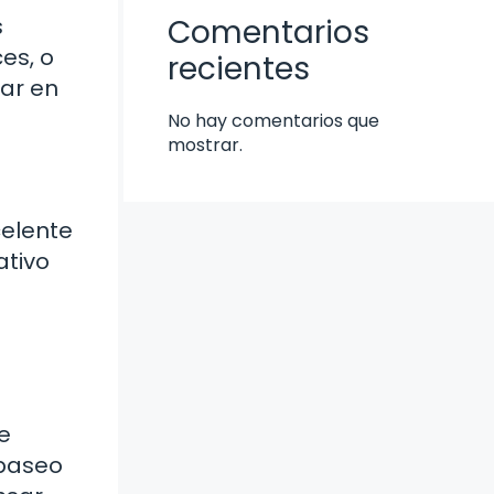
s
Comentarios
es, o
recientes
sar en
No hay comentarios que
mostrar.
celente
ativo
e
 paseo