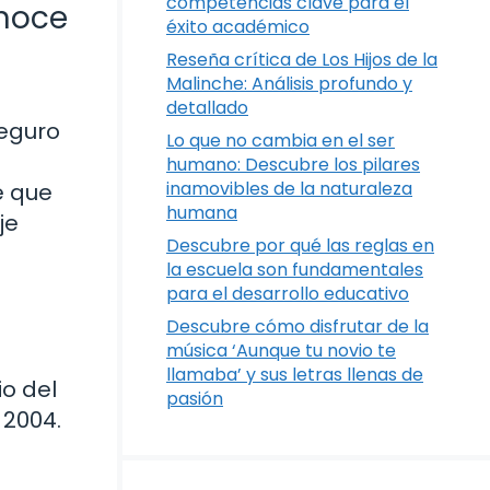
competencias clave para el
onoce
éxito académico
Reseña crítica de Los Hijos de la
Malinche: Análisis profundo y
detallado
seguro
Lo que no cambia en el ser
humano: Descubre los pilares
inamovibles de la naturaleza
e que
humana
je
Descubre por qué las reglas en
la escuela son fundamentales
para el desarrollo educativo
Descubre cómo disfrutar de la
música ‘Aunque tu novio te
llamaba’ y sus letras llenas de
io del
pasión
 2004.
u