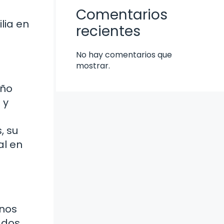
Comentarios
lia en
recientes
No hay comentarios que
mostrar.
eño
 y
, su
al en
anos
 dos