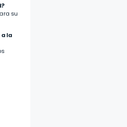
d?
ara su
 a la
os