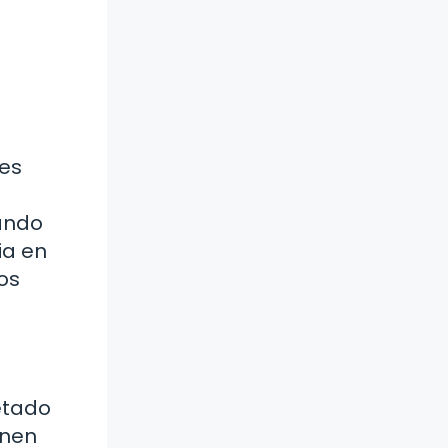
 es
rando
ia en
os
etado
unen