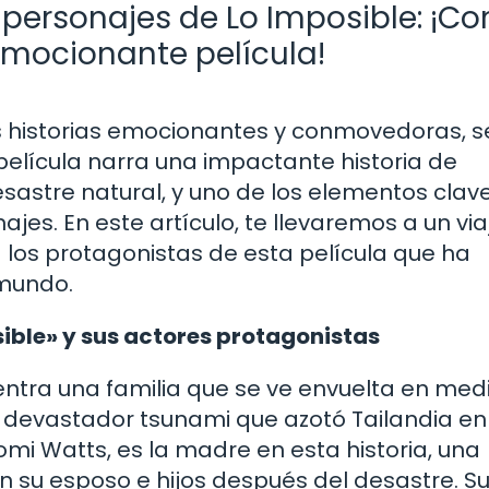
personajes de Lo Imposible: ¡C
emocionante película!
 las historias emocionantes y conmovedoras, 
 película narra una impactante historia de
sastre natural, y uno de los elementos clav
es. En este artículo, te llevaremos a un via
 los protagonistas de esta película que ha
 mundo.
sible» y sus actores protagonistas
entra una familia que se ve envuelta en med
l devastador tsunami que azotó Tailandia en
omi Watts, es la madre en esta historia, una
on su esposo e hijos después del desastre. S