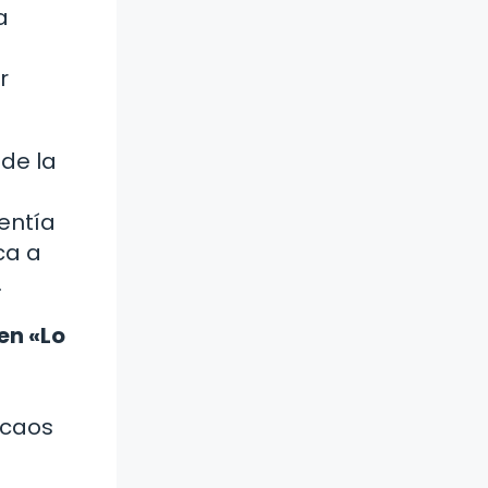
a
r
 de la
entía
ca a
.
en «Lo
 caos