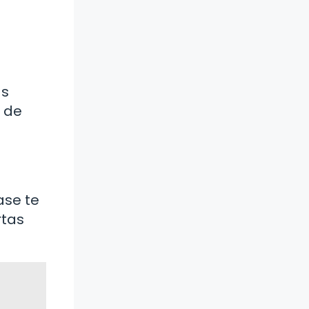
as
s de
ase te
rtas