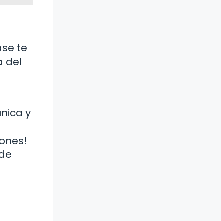
ase te
a del
nica y
iones!
 de