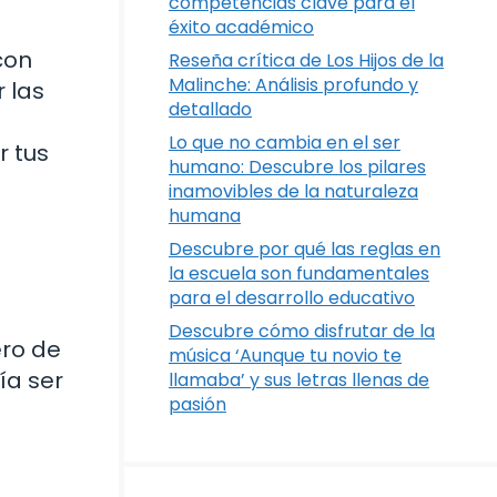
competencias clave para el
éxito académico
con
Reseña crítica de Los Hijos de la
Malinche: Análisis profundo y
 las
detallado
Lo que no cambia en el ser
r tus
humano: Descubre los pilares
inamovibles de la naturaleza
humana
Descubre por qué las reglas en
la escuela son fundamentales
para el desarrollo educativo
Descubre cómo disfrutar de la
ero de
música ‘Aunque tu novio te
ía ser
llamaba’ y sus letras llenas de
pasión