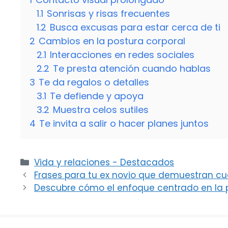
1.1
Sonrisas y risas frecuentes
1.2
Busca excusas para estar cerca de ti
2
Cambios en la postura corporal
2.1
Interacciones en redes sociales
2.2
Te presta atención cuando hablas
3
Te da regalos o detalles
3.1
Te defiende y apoya
3.2
Muestra celos sutiles
4
Te invita a salir o hacer planes juntos
Categorías
Vida y relaciones - Destacados
Frases para tu ex novio que demuestran cuá
Descubre cómo el enfoque centrado en la 