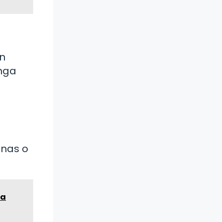
en
enga
onas o
na