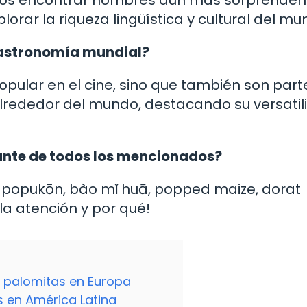
lorar la riqueza lingüística y cultural del mu
 gastronomía mundial?
opular en el cine, sino que también son part
alrededor del mundo, destacando su versatil
ante de todos los mencionados?
 popukōn, bào mǐ huā, popped maize, dorat
a atención y por qué!
s palomitas en Europa
s en América Latina