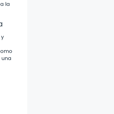
a la
a
 y
 como
, una