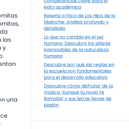
competencias clave para el
éxito académico
lomitas
Reseña crítica de Los Hijos de la
Malinche: Análisis profundo y
omitas,
detallado
ada
Lo que no cambia en el ser
 las
humano: Descubre los pilares
 y
inamovibles de la naturaleza
o.
humana
entan
Descubre por qué las reglas en
la escuela son fundamentales
para el desarrollo educativo
Descubre cómo disfrutar de la
música ‘Aunque tu novio te
llamaba’ y sus letras llenas de
en una
pasión
oce
o