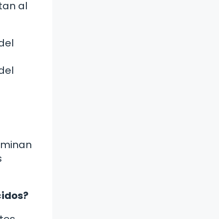
tan al
del
del
nominan
s
cidos?
tes