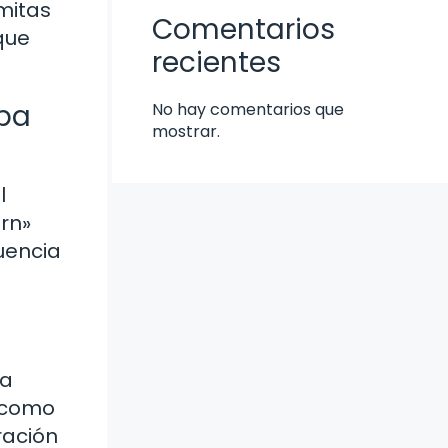
omitas
Comentarios
que
recientes
opa
No hay comentarios que
mostrar.
l
orn»
uencia
la
s como
ración