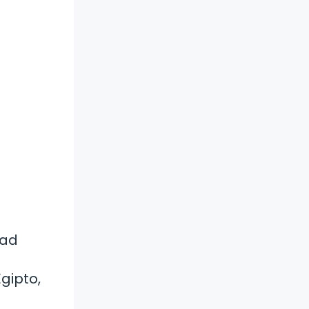
dad
gipto,