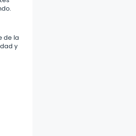
ndo.
e de la
idad y