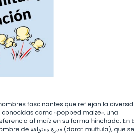
 nombres fascinantes que reflejan la diversi
son conocidas como «popped maize», una
eferencia al maíz en su forma hinchada. En E
at muftula), que se