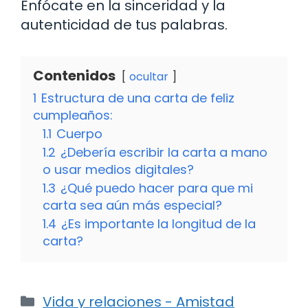
Enfócate en la sinceridad y la
autenticidad de tus palabras.
Contenidos
ocultar
1
Estructura de una carta de feliz
cumpleaños:
1.1
Cuerpo
1.2
¿Debería escribir la carta a mano
o usar medios digitales?
1.3
¿Qué puedo hacer para que mi
carta sea aún más especial?
1.4
¿Es importante la longitud de la
carta?
Categorías
Vida y relaciones - Amistad