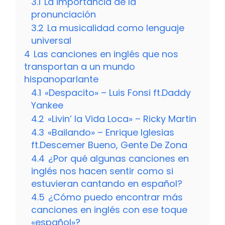
3.1
La importancia de la
pronunciación
3.2
La musicalidad como lenguaje
universal
4
Las canciones en inglés que nos
transportan a un mundo
hispanoparlante
4.1
«Despacito» – Luis Fonsi ft.Daddy
Yankee
4.2
«Livin’ la Vida Loca» – Ricky Martin
4.3
«Bailando» – Enrique Iglesias
ft.Descemer Bueno, Gente De Zona
4.4
¿Por qué algunas canciones en
inglés nos hacen sentir como si
estuvieran cantando en español?
4.5
¿Cómo puedo encontrar más
canciones en inglés con ese toque
«español»?